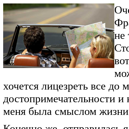
Оч
Фр
не 
Сто
во
мо
хочется лицезреть все до 
достопримечательности и н
меня была смыслом жизни
Конечно же, отправилась я