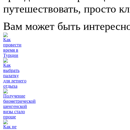
путешествовать, просто кл
Вам может быть интересн
Как
провести
время в
Турции
Как
выбрать
палатку
для летнего
отдыха
Получение
биометрической
шенгенской
визы стало
проще
Как не