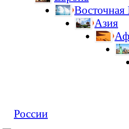
Восточная
Азия
Аф
России