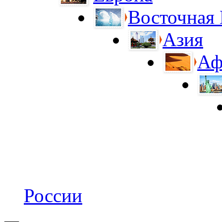
Восточная
Азия
Аф
России