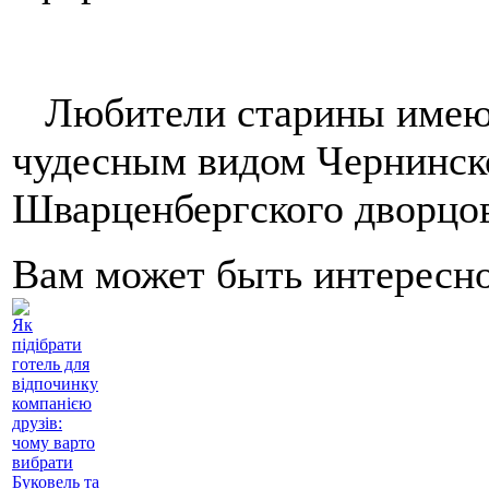
Любители старины имеют
чудесным видом Чернинско
Шварценбергского дворцов
Вам может быть интересн
Як
підібрати
готель для
відпочинку
компанією
друзів:
чому варто
вибрати
Буковель та