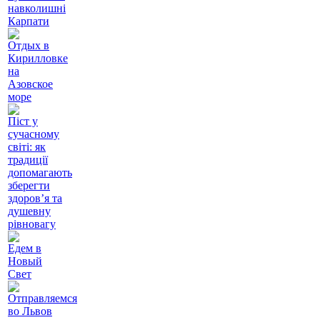
навколишні
Карпати
Отдых в
Кирилловке
на
Азовское
море
Піст у
сучасному
світі: як
традиції
допомагають
зберегти
здоров’я та
душевну
рівновагу
Едем в
Новый
Свет
Отправляемся
во Львов