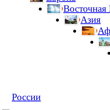
Восточная
Азия
Аф
России