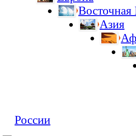
Восточная
Азия
Аф
России