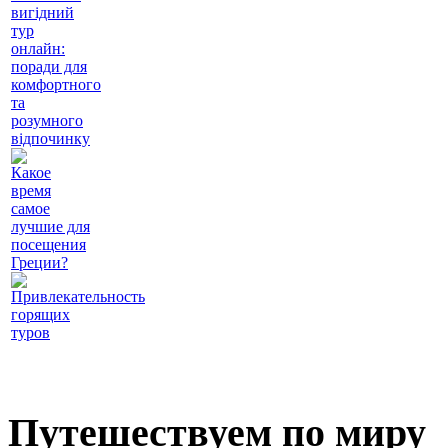
вигідний
тур
онлайн:
поради для
комфортного
та
розумного
відпочинку
Какое
время
самое
лучшие для
посещения
Греции?
Привлекательность
горящих
туров
Путешествуем по миру