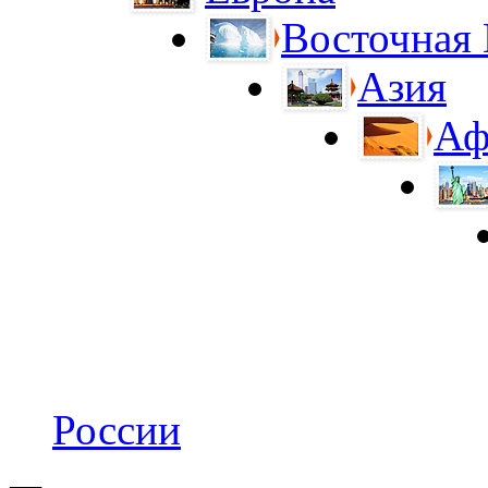
Восточная
Азия
Аф
России