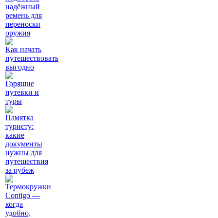
надёжный
ремень для
переноски
оружия
Как начать
путешествовать
выгодно
Горящие
путевки и
туры
Памятка
туристу:
какие
документы
нужны для
путешествия
за рубеж
Термокружки
Contigo —
когда
удобно,