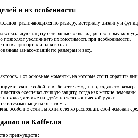
делей и их особенности
оданов, различающихся по размеру, материалу, дизайну и функ
максимальную защиту содержимого благодаря прочному корпусу
о позволяет увеличивать их вместимость при необходимости.
нно в аэропортах и на вокзалах.
ованиям авиакомпаний по размерам и весу.
акторов. Вот основные моменты, на которые стоит обратить вни
нируете взять с собой, и выберите чемодан подходящего размера.
ластика обеспечат лучшую защиту, тогда как мягкие чемоданы и
тво колес, а также на удобство телескопической ручки.
и системами защиты от взлома.
жна, особенно если вы хотите легко распознать свой чемодан ср
анов на Koffer.ua
ство преимуществ: