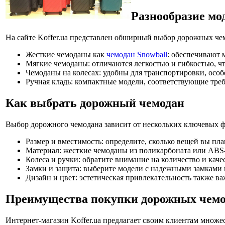
Разнообразие мо
На сайте Koffer.ua представлен обширный выбор дорожных чем
Жесткие чемоданы как
чемодан Snowball
: обеспечивают 
Мягкие чемоданы: отличаются легкостью и гибкостью, чт
Чемоданы на колесах: удобны для транспортировки, особе
Ручная кладь: компактные модели, соответствующие треб
Как выбрать дорожный чемодан
Выбор дорожного чемодана зависит от нескольких ключевых ф
Размер и вместимость: определите, сколько вещей вы пла
Материал: жесткие чемоданы из поликарбоната или ABS-п
Колеса и ручки: обратите внимание на количество и качес
Замки и защита: выберите модели с надежными замками 
Дизайн и цвет: эстетическая привлекательность также ва
Преимущества покупки дорожных чемод
Интернет-магазин Koffer.ua предлагает своим клиентам множе