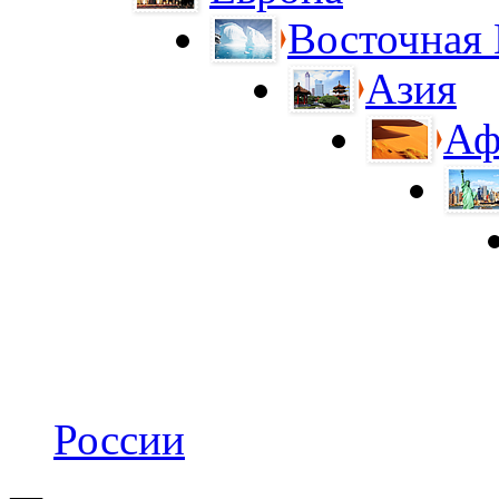
Восточная
Азия
Аф
России