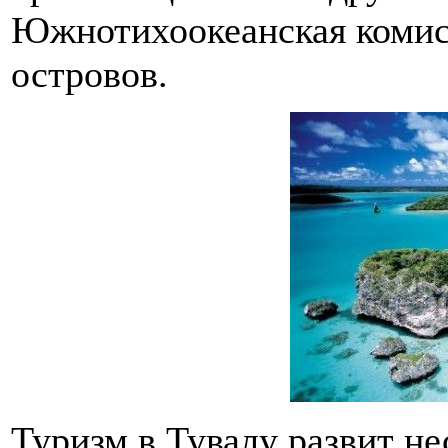
Южнотихоокеанская комис
островов.
Туризм в Тувалу развит не