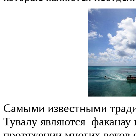
Самыми известными трад
Тувалу являются факанау и
протяжении многих веков 