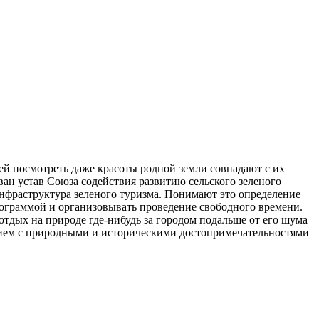
ей посмотреть даже красоты родной земли совпадают с их
ан устав Союза содействия развитию сельского зеленого
инфраструктура зеленого туризма. Понимают это определение
рограммой и организовывать проведение свободного времени.
 отдых на природе где-нибудь за городом подальше от его шума
ением с природными и историческими достопримечательностями