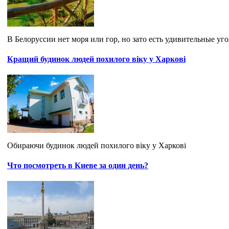
В Белоруссии нет моря или гор, но зато есть удивительные уг
Кращий будинок людей похилого віку у Харкові
Обираючи будинок людей похилого віку у Харкові
Что посмотреть в Киеве за один день?