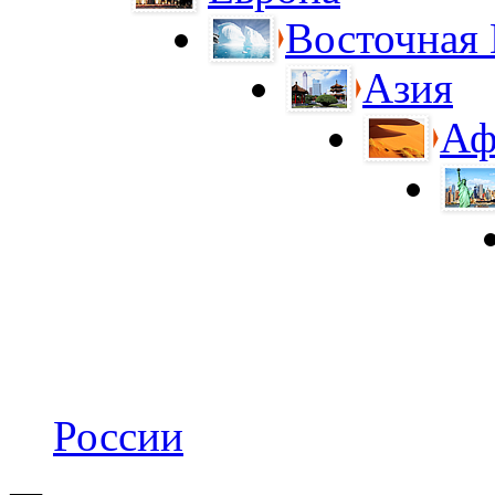
Восточная
Азия
Аф
России