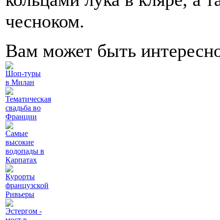
чесноком.
Вам может быть интересн
Шоп-туры
в Милан
Тематическая
свадьба во
Франции
Самые
высокие
водопады в
Карпатах
Курорты
французской
Ривьеры
Эстергом -
мост в