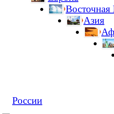
Восточная
Азия
Аф
России