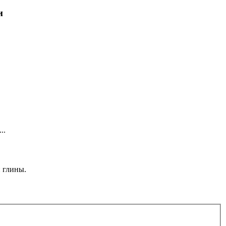
и
..
 глины.