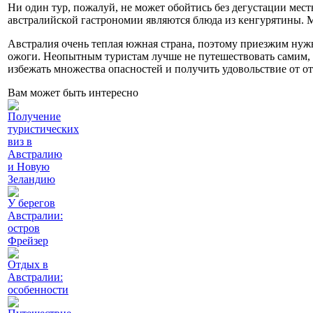
Ни один тур, пожалуй, не может обойтись без дегустации мес
австралийской гастрономии являются блюда из кенгурятины. М
Австралия очень теплая южная страна, поэтому приезжим нуж
ожоги. Неопытным туристам лучше не путешествовать самим, 
избежать множества опасностей и получить удовольствие от о
Вам может быть интересно
Получение
туристических
виз в
Австралию
и Новую
Зеландию
У берегов
Австралии:
остров
Фрейзер
Отдых в
Австралии:
особенности