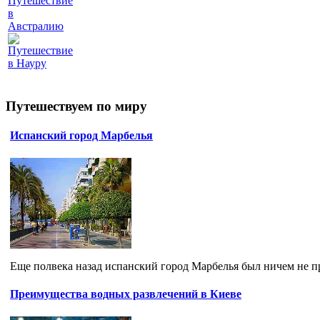
Путешествие
в
Австралию
Путешествие
в Науру
Путешествуем по миру
Испанский город Марбелья
Еще полвека назад испанский город Марбелья был ничем не п
Преимущества водных развлечений в Киеве