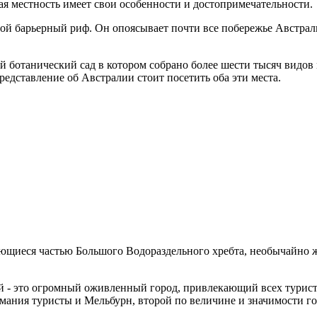
ая местность имеет свои особенности и достопримечательности.
ой барьерный риф. Он опоясывает почти все побережье Австрали
 ботанический сад в котором собрано более шести тысяч видов 
едставление об Австралии стоит посетить оба эти места.
яющиеся частью Большого Водораздельного хребта, необычайно
ей - это огромный оживленный город, привлекающий всех турис
мания туристы и Мельбурн, второй по величине и значимости го