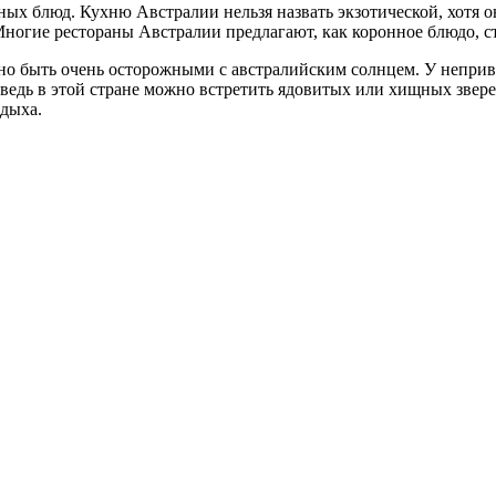
тных блюд. Кухню Австралии нельзя назвать экзотической, хотя 
ногие рестораны Австралии предлагают, как коронное блюдо, ст
но быть очень осторожными с австралийским солнцем. У непри
ведь в этой стране можно встретить ядовитых или хищных зве
тдыха.