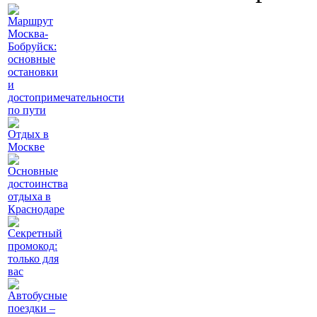
Маршрут
Москва-
Бобруйск:
основные
остановки
и
достопримечательности
по пути
Отдых в
Москве
Основные
достоинства
отдыха в
Краснодаре
Секретный
промокод:
только для
вас
Автобусные
поездки –