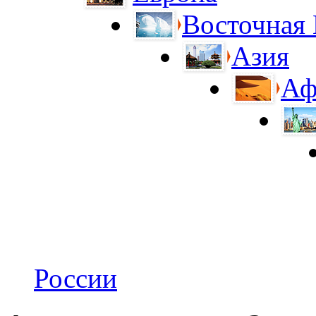
Восточная
Азия
Аф
России