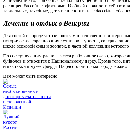
За последние годы лечебная купальня существенно изменилась
расширен бассейн с эффектами. В общей сложности сейчас она 
термальные, лечебные, детские и спортивные бассейны обесп
Лечение и
отдых в Венгрии
Для гостей в городе устраиваются многочисленные интересны
исторические соревнования лучников. Туристы, совершающи
школа верховой езды и зоопарк, в частной коллекции которог
По соседству с ним располагается рыболовное озеро, которое 
буйволов и относится к Национальному парку. Кроме того, и
и выставки в музее Дьердя. На расстоянии 5 км города можно п
Вам может быть интересно
Самые
необыкновенные
достопримечательности
великолепной
Испании
Лучший
курорт
России-