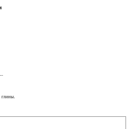
и
..
 глины.