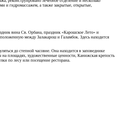
яжа, реконструировано лечебное отделение и несколько
ами и гидромассажем, а также закрытые, открытые,
здник вина Св. Орбана, праздник «Карошское Лето» и
асположенную между Залакарош и Галамбок. Здесь находится
уляться до степной часовне. Она находится в заповеднике
ы на площадях, художественные ценности, Канижская крепость
улки по лесу или посещение ресторана.