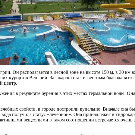
и. Он располагается в лесной зоне на высоте 150 м, в 30 км ю
ших курортов Венгрии. Залакарош стал известным благодаря ист
й центр.
ружения в результате бурения в этих местах термальной воды. О
ечебных свойств, в городе построили купальню. Вначале она была
 вода получила статус «лечебной». Она принадлежит к гидрока
оактивными веществами в таком соотношении встречается очень 