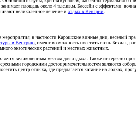
. Обновились сауны, крытая купальня, бассейны термального пл
занимает площадь около 4 тыс.кв.м. Бассейн с эффектами, волн
ечивают великолепное лечение и
отдых в Венгрии
.
е мероприятия, в частности Карошские винные дни, веселый пра
е
туры в Венгрию
, имеют возможность посетить степь Бехиак, р
о много экзотических растений и местных животных.
является великолепным местом для отдыха. Также интересно прог
нтересными городскими достопримечательностям являются собор
осетить центр отдыха, где предлагается катание на лодках, прог