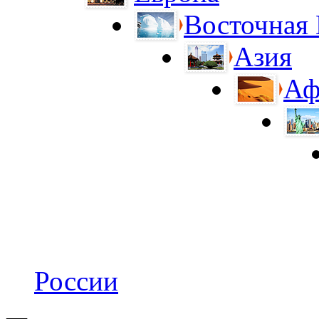
Восточная
Азия
Аф
России