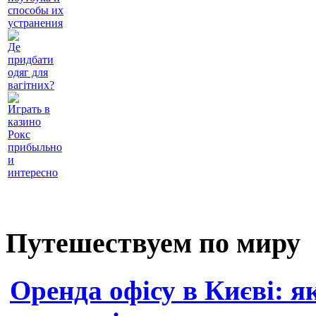
способы их
устранения
Де
придбати
одяг для
вагітних?
Играть в
казино
Рокс
прибыльно
и
интересно
Путешествуем по миру
Оренда офісу в Києві: я