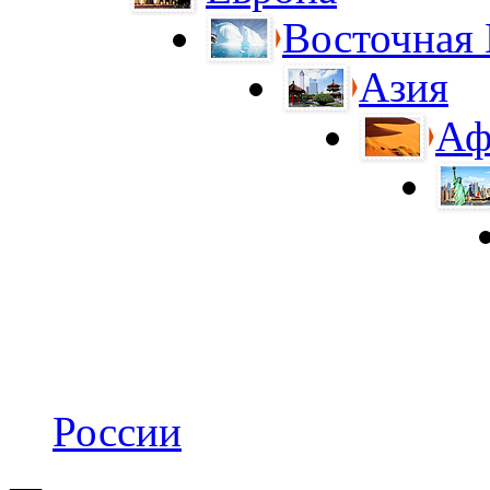
Восточная
Азия
Аф
России