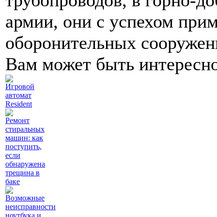
трубопроводов, в горно-
армии, они с успехом при
оборонительных сооружен
Вам может быть интересн
Игровой
автомат
Resident
Ремонт
стиральных
машин: как
поступить,
если
обнаружена
трещина в
баке
Возможные
неисправности
ноутбука и