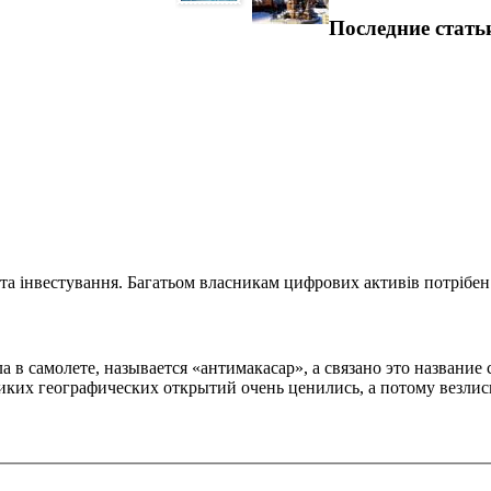
Последние стать
та інвестування. Багатьом власникам цифрових активів потрібен.
 в самолете, называется «антимакасар», а связано это названи
ких географических открытий очень ценились, а потому везлись