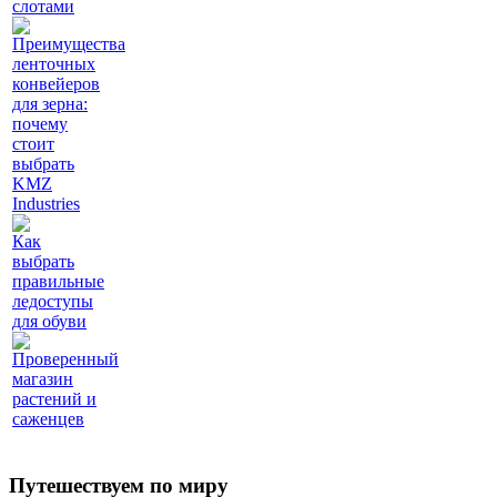
слотами
Преимущества
ленточных
конвейеров
для зерна:
почему
стоит
выбрать
KMZ
Industries
Как
выбрать
правильные
ледоступы
для обуви
Проверенный
магазин
растений и
саженцев
Путешествуем по миру