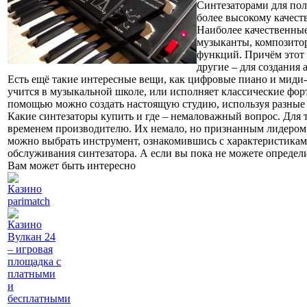
Синтезаторами для по
более высокому качеств
Наиболее качественны
музыканты, композитор
функций. Причём этот к
другие – для создания
Есть ещё такие интересные вещи, как цифровые пиано и миди-
учится в музыкальной школе, или исполняет классические фо
помощью можно создать настоящую студию, используя разные
Какие синтезаторы купить и где – немаловажный вопрос. Для т
временем производителю. Их немало, но признанным лидером 
можно выбрать инструмент, ознакомившись с характеристикам
обслуживания синтезатора. А если вы пока не можете определ
Вам может быть интересно
Казино
parimatch
Казино
Вулкан 24
– игровая
площадка с
платными
и
бесплатными