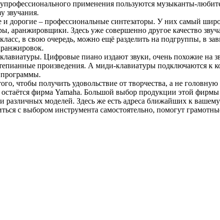
лупрофессионального применения пользуются музыканты-любите
у звучания.
е и дорогие – профессиональные синтезаторы. У них самый шир
ы, аранжировщики. Здесь уже совершенно другое качество звуч
ласс, в свою очередь, можно ещё разделить на подгруппы, в зав
 аранжировок.
клавиатуры. Цифровые пиано издают звуки, очень похожие на зву
ртепианные произведения. А миди-клавиатуры подключаются к к
 программы.
ого, чтобы получить удовольствие от творчества, а не головную
остаётся фирма Yamaha. Большой выбор продукции этой фирмы п
и различных моделей. Здесь же есть адреса ближайших к вашем
иться с выбором инструмента самостоятельно, помогут грамотны