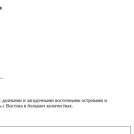
и
..
е с далекими и загадочными восточными островами и
 с Востока в больших количествах.