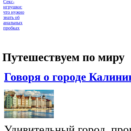
Секс-
игрушки:
что нужно
знать об
анальных
пробках
Путешествуем по миру
Говоря о городе Калини
Удивительный город, пр