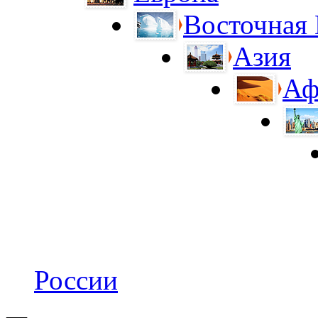
Восточная
Азия
Аф
России