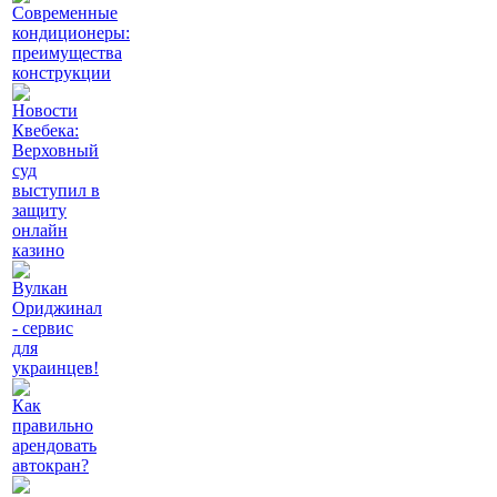
Современные
кондиционеры:
преимущества
конструкции
Новости
Квебека:
Верховный
суд
выступил в
защиту
онлайн
казино
Вулкан
Ориджинал
- сервис
для
украинцев!
Как
правильно
арендовать
автокран?