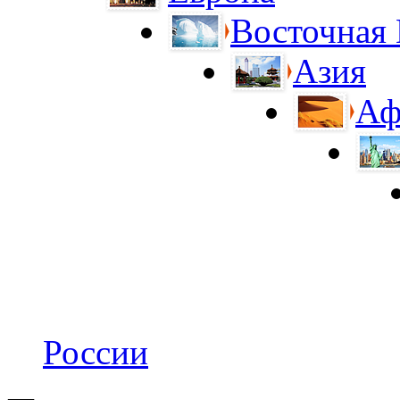
Восточная
Азия
Аф
России