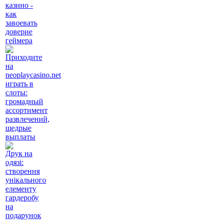
казино -
как
завоевать
доверие
геймера
Приходите
на
neoplaycasino.net
играть в
слоты:
громадный
ассортимент
развлечений,
щедрые
выплаты
Друк на
одязі:
створення
унікального
елементу
гардеробу
на
подарунок