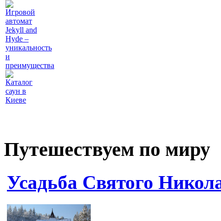
Игровой
автомат
Jekyll and
Hyde –
уникальность
и
преимущества
Каталог
саун в
Киеве
Путешествуем по миру
Усадьба Святого Никол