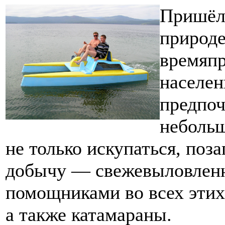
Пришёл 
природе
времяп
населен
предпоч
небольш
не только искупаться, поза
добычу — свежевыловлен
помощниками во всех этих 
а также катамараны.