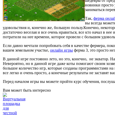
шедевры от пред
новинки просто 
заниматься пере
Так,
ферма онла
вы всегда может
удовольствия и, конечно же, большую пользу.Конечно, некотор
достаточно веселая и все очень нравиться, все кто начал в нее
потратили на нее времени, которое провели с большим удовольс
Если давно мечтали попробовать себя в качестве фермера, пок
вашем земельном участке,
онлайн игры
ферма 3, это просто не
В данной игре постоянно лето, но это, конечно, не экватор. Н
Невероятно, но в данной игре даже коты помогают своим хозяев
большое количество игр, которые созданы программистами на 
все легко и очень просто, а конечные результаты не заставят в
Перед началом игры вы можете пройти курс обучения, послушат
Вам может быть интересно
Виртуальная
площадка
для
честной