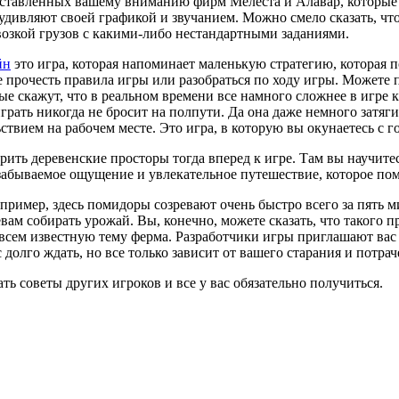
ставленных вашему вниманию фирм Мелеста и Алавар, которые
удивляют своей графикой и звучанием. Можно смело сказать, что
возкой грузов с какими-либо нестандартными заданиями.
йн
это игра, которая напоминает маленькую стратегию, которая п
е прочесть правила игры или разобраться по ходу игры. Можете 
ые скажут, что в реальном времени все намного сложнее в игре 
 играть никогда не бросит на полпути. Да она даже немного затяг
твием на рабочем месте. Это игра, в которую вы окунаетесь с г
орить деревенские просторы тогда вперед к игре. Там вы научит
забываемое ощущение и увлекательное путешествие, которое пом
апример, здесь помидоры созревают очень быстро всего за пять м
ам собирать урожай. Вы, конечно, можете сказать, что такого пр
всем известную тему ферма. Разработчики игры приглашают вас 
ас долго ждать, но все только зависит от вашего старания и потра
ь советы других игроков и все у вас обязательно получиться.