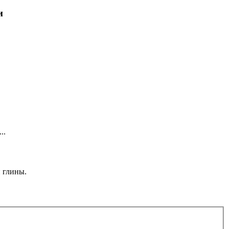
и
..
 глины.