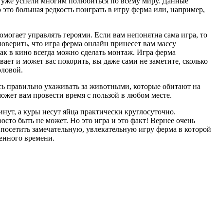
 уже успели многим полюбиться по всему миру. Данные
 это большая редкость поиграть в игру ферма или, например,
омогает управлять героями. Если вам непонятна сама игра, то
поверить, что игра ферма онлайн принесет вам массу
как в кино всегда можно сделать монтаж. Игра ферма
ивает и может вас покорить, вы даже сами не заметите, сколько
оловой.
есь правильно ухаживать за животными, которые обитают на
ожет вам провести время с пользой в любом месте.
инут, а куры несут яйца практически круглосуточно.
осто быть не может. Но это игра и это факт! Вернее очень
посетить замечательную, увлекательную игру ферма в которой
ченного времени.