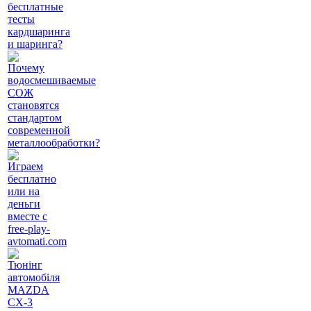
бесплатные
тесты
кардшаринга
и шаринга?
Почему
водосмешиваемые
СОЖ
становятся
стандартом
современной
металлообработки?
Играем
бесплатно
или на
деньги
вместе с
free-play-
avtomati.com
Тюнінг
автомобіля
MAZDA
CX-3