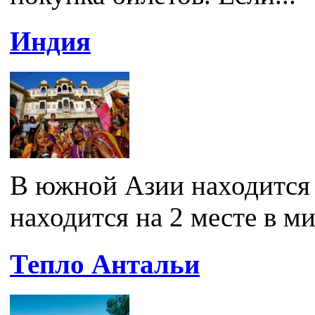
Индия
В южной Азии находится 
находится на 2 месте в ми
Тепло Антальи