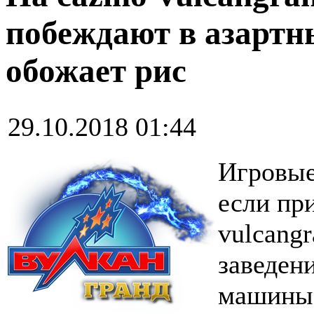
побеждают в азартны
обожает рис
29.10.2018 01:44
Игровые
если при
vulcang
заведен
машины.