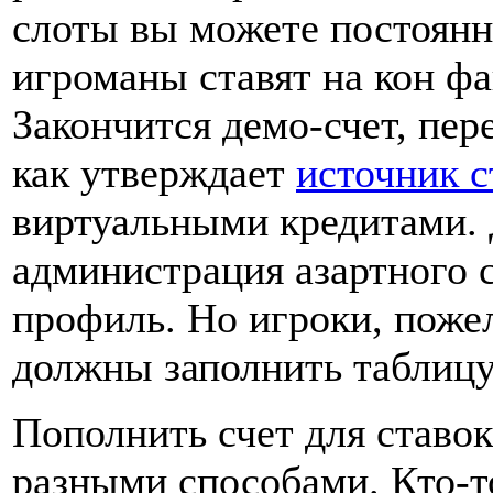
слоты вы можете постоянн
игроманы ставят на кон фа
Закончится демо-счет, пер
как утверждает
источник с
виртуальными кредитами.
администрация азартного с
профиль. Но игроки, поже
должны заполнить таблицу 
Пополнить счет для ставок
разными способами. Кто-т