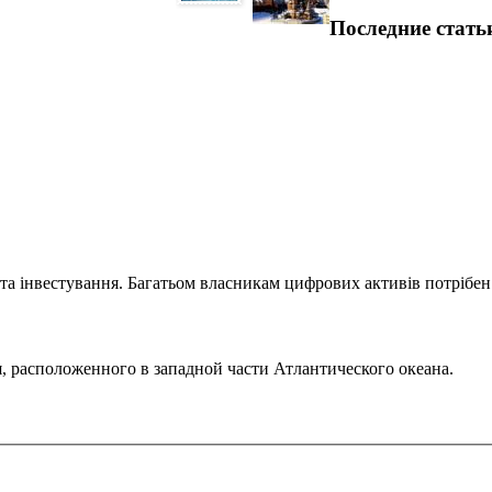
Последние стать
та інвестування. Багатьом власникам цифрових активів потрібен.
 расположенного в западной части Атлантического океана.