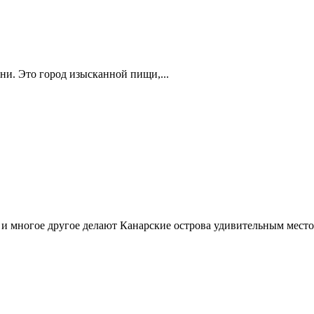
зни. Это город изысканной пищи,...
и многое другое делают Канарские острова удивительным местом