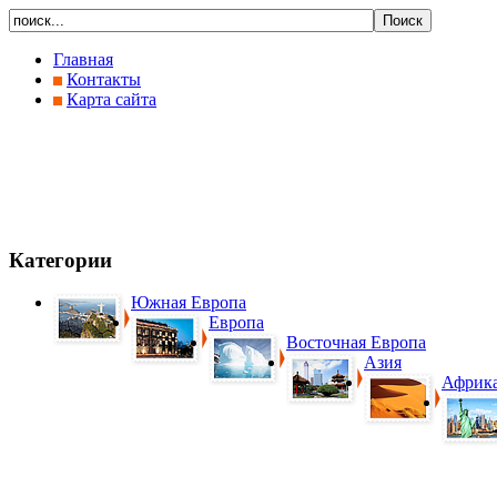
Главная
Контакты
Карта сайта
Категории
Южная Европа
Европа
Восточная Европа
Азия
Африк