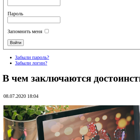
Пароль
Запомнить меня
Забыли пароль?
Забыли логин?
В чем заключаются достоинст
08.07.2020 18:04