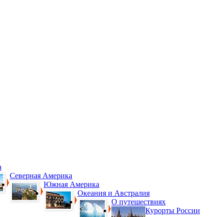
а
Северная Америка
Южная Америка
Океания и Австралия
О путешествиях
Курорты России