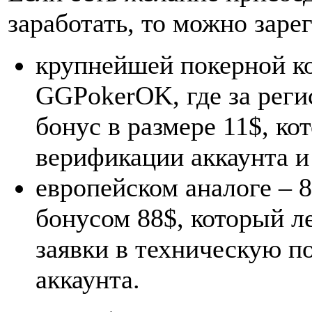
заработать, то можно заре
крупнейшей покерной ко
GGPokerOK, где за рег
бонус в размере 11$, ко
верификации аккаунта и
европейском аналоге – 
бонусом 88$, который л
заявки в техническую п
аккаунта.