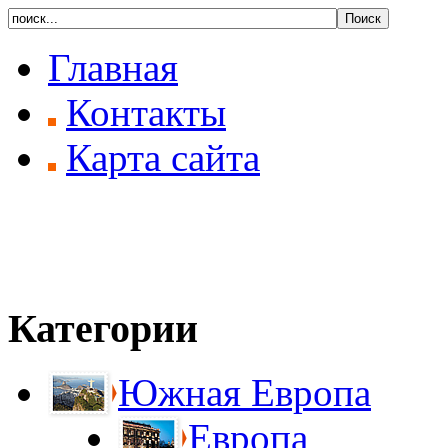
Главная
Контакты
Карта сайта
Категории
Южная Европа
Европа