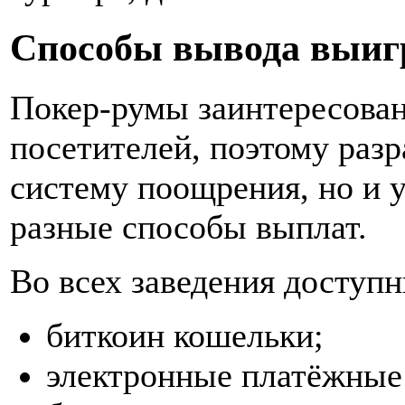
Способы вывода выи
Покер-румы заинтересован
посетителей, поэтому раз
систему поощрения, но и 
разные способы выплат.
Во всех заведения доступ
биткоин кошельки;
электронные платёжные