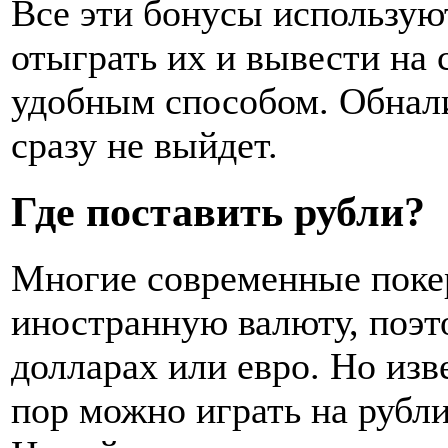
Все эти бонусы использую
отыграть их и вывести на 
удобным способом. Обнал
сразу не выйдет.
Где поставить рубли?
Многие современные поке
иностранную валюту, поэт
долларах или евро. Но из
пор можно играть на рубли