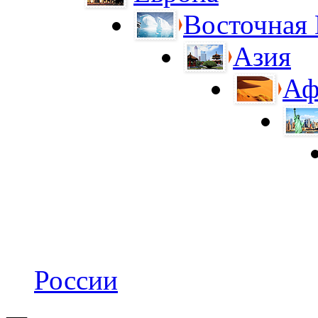
Восточная
Азия
Аф
России