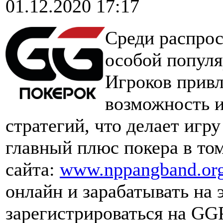
01.12.2020 17:17
Среди распрос
особой популя
Игроков привл
возможность и
стратегий, что делает игр
главный плюс покера в то
сайта:
www.nppangband.or
онлайн и зарабатывать на
зарегистрироваться на GG