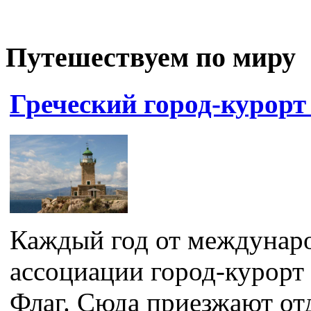
Путешествуем по миру
Греческий город-курорт
Каждый год от междунар
ассоциации город-курорт
Флаг. Сюда приезжают отд