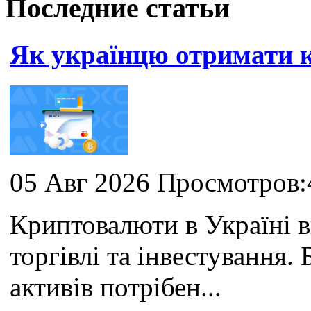
Последние статьи
Як українцю отримати
05 Авг 2026 Просмотров:
Криптовалюти в Україні 
торгівлі та інвестування
активів потрібен...