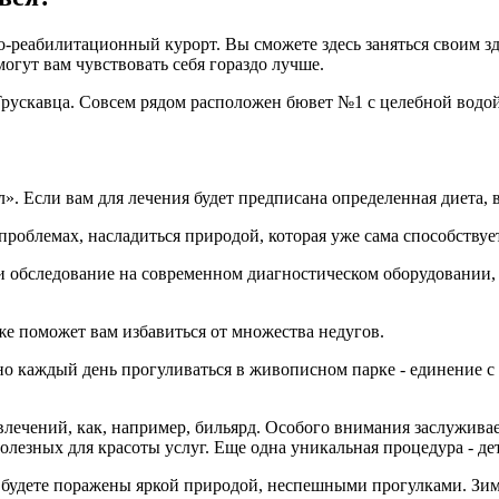
о-реабилитационный курорт. Вы сможете здесь заняться своим 
огут вам чувствовать себя гораздо лучше.
рускавца. Совсем рядом расположен бювет №1 с целебной водой.
л». Если вам для лечения будет предписана определенная диета,
 проблемах, насладиться природой, которая уже сама способству
ти обследование на современном диагностическом оборудовании,
же поможет вам избавиться от множества недугов.
жно каждый день прогуливаться в живописном парке - единение 
лечений, как, например, бильярд. Особого внимания заслуживае
олезных для красоты услуг. Еще одна уникальная процедура - де
 будете поражены яркой природой, неспешными прогулками. Зим