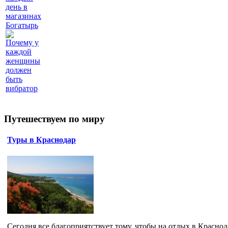
день в
магазинах
Богатырь
Почему у
каждой
женщины
должен
быть
вибратор
Путешествуем по миру
Туры в Краснодар
Сегодня все благоприятствует тому, чтобы на отдых в Краснод