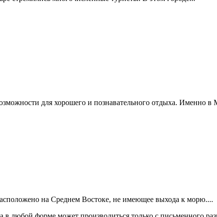
озможности для хорошего и познавательного отдыха. Именно в 
асположено на Среднем Востоке, не имеющее выхода к морю....
а в любой форме может производиться только с письменного ра