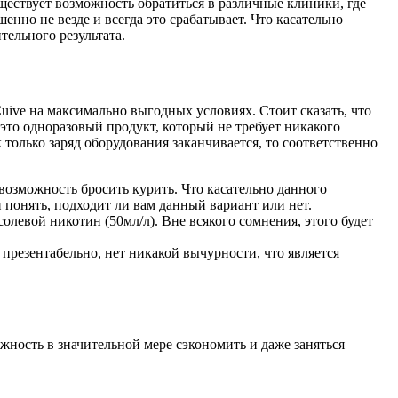
ществует возможность обратиться в различные клиники, где
шенно не везде и всегда это срабатывает. Что касательно
ельного результата.
d Cuive на максимально выгодных условиях. Стоит сказать, что
это одноразовый продукт, который не требует никакого
 только заряд оборудования заканчивается, то соответственно
возможность бросить курить. Что касательно данного
и понять, подходит ли вам данный вариант или нет.
олевой никотин (50мл/л). Вне всякого сомнения, этого будет
презентабельно, нет никакой вычурности, что является
можность в значительной мере сэкономить и даже заняться