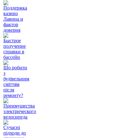
Поддержка
казино
Лавина и
фактор
доверия
Быстрое
получение
справки в
бассейн
Що робити
з
будівельним
сміттям
після
ремонту?
Преимущества
электрического
велосипеда
Сучасні
підходи до