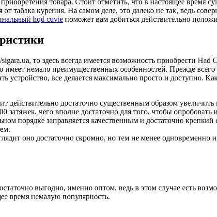
риобретения товара. Стоит отметить, что в настоящее время су
от табака курения. На самом деле, это далеко не так, ведь совер
инальный hqd cuvie
поможет вам добиться действительно положит
еристики
://sigara.ua, то здесь всегда имеется возможность приобрести Ha
но имеет немало преимущественных особенностей. Прежде всего 
ь устройство, все делается максимально просто и доступно. Как
лит действительно достаточно существенным образом увеличить 
00 затяжек, чего вполне достаточно для того, чтобы опробовать 
льном порядке заправляется качественным и достаточно крепкий с
ем.
лядит оно достаточно скромно, но тем не менее одновременно и 
a достаточно выгодно, именно оптом, ведь в этом случае есть воз
щее время немалую популярность.