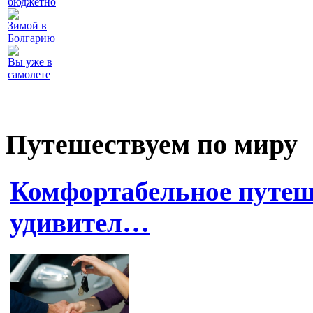
бюджетно
Зимой в
Болгарию
Вы уже в
самолете
Путешествуем по миру
Комфортабельное путеше
удивител…