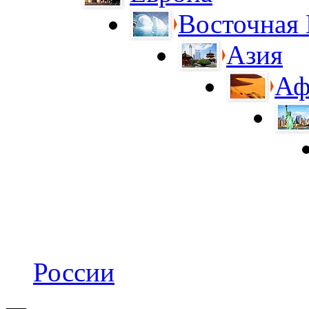
Восточная
Азия
Аф
России