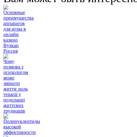
Основные
преимущества
аппаратов
для игры в
онлайн
казино
Вулкан
Россия
Чому
розмова з
психологом
може
змінити
життя: роль
терапії у
подоланні
життєвих
труднощів
Полинуклеотиды
высокой
эффективности