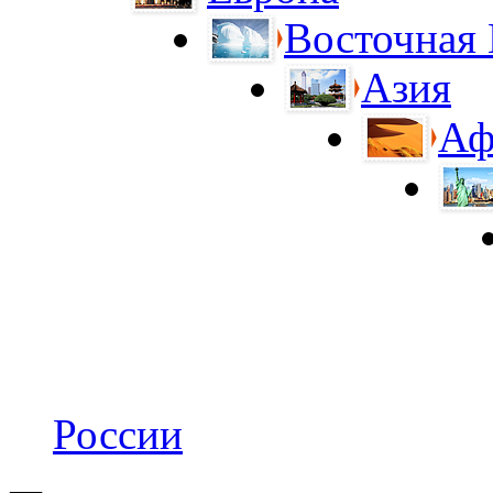
Восточная
Азия
Аф
России