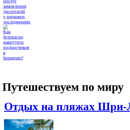
послуг
замовлення
дисертацій
у наукових
дослідженнях
Как
безопасно
накрутить
подписчиков
в
Instagram?
Путешествуем по миру
Отдых на пляжах Шри-