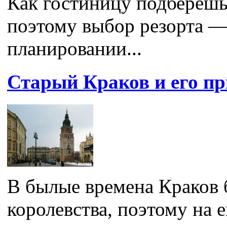
Как гостиницу подберешь,
поэтому выбор резорта —
планировании...
Старый Краков и его п
В былые времена Краков 
королевства, поэтому на 