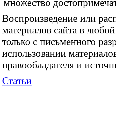
множество достопримечате
Воспроизведение или рас
материалов сайта в любо
только с письменного раз
использовании материалов
правообладателя и источн
Статьи