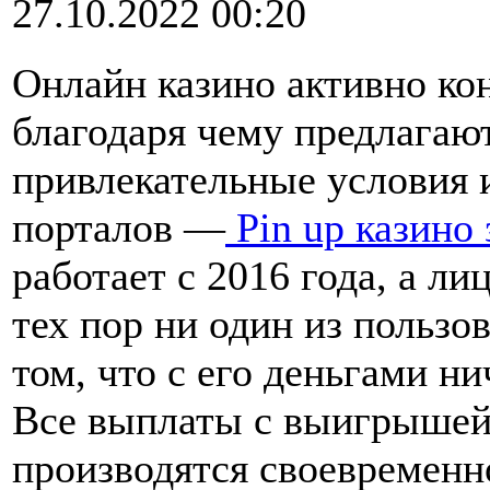
27.10.2022 00:20
Онлайн казино активно ко
благодаря чему предлагаю
привлекательные условия 
порталов —
Pin up казино
работает с 2016 года, а ли
тех пор ни один из пользо
том, что с его деньгами н
Все выплаты с выигрышей 
производятся своевременн