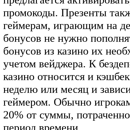
промокоды. Презенты так
геймерам, играющим на де
бонусов не нужно пополнят
бонусов из казино их необ
учетом вейджера. К безде
казино относится и кэшбек
неделю или месяц и завис
геймером. Обычно игрокам 
20% от суммы, потраченно
период времени.