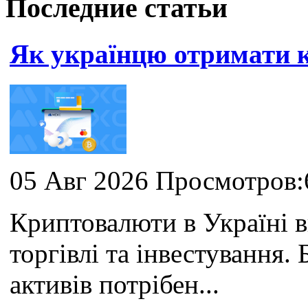
Последние статьи
Як українцю отримати
05 Авг 2026 Просмотров:
Криптовалюти в Україні 
торгівлі та інвестування
активів потрібен...