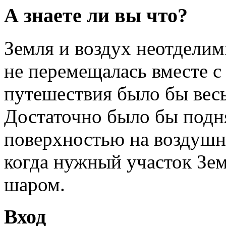
А знаете ли вы что?
Земля и воздух неотделим
не перемещалась вместе с
путешествия было бы вес
Достаточно было бы подн
поверхностью на воздушно
когда нужный участок Зе
шаром.
Вход