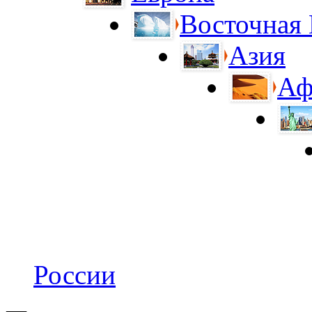
Восточная
Азия
Аф
России