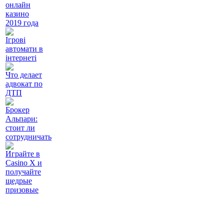
онлайн
казино
2019 года
Ігрові
автомати в
інтернеті
Что делает
адвокат по
ДТП
Брокер
Альпари:
стоит ли
сотрудничать
Играйте в
Casino X и
получайте
щедрые
призовые