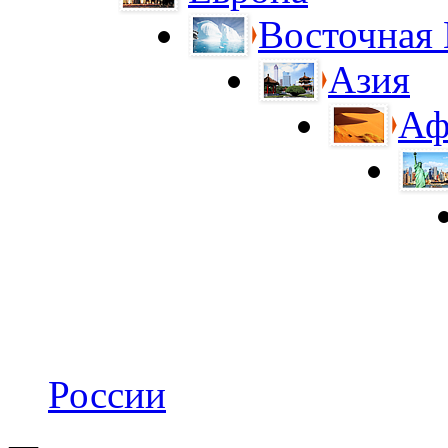
Восточная
Азия
Аф
России