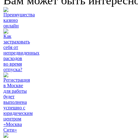
Вам может быть интересн
Преимущества
казино
онлайн
Как
застраховать
себя от
непредвиденных
расходов
во время
отпуска?
Регистрация
в Москве
для работы
будет
выполнена
успешно с
юридическим
центром
«Москва
Сити»