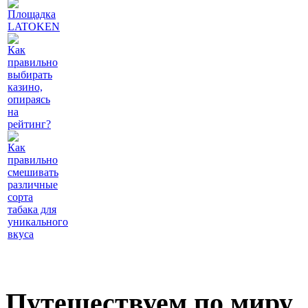
Площадка
LATOKEN
Как
правильно
выбирать
казино,
опираясь
на
рейтинг?
Как
правильно
смешивать
различные
сорта
табака для
уникального
вкуса
Путешествуем по миру