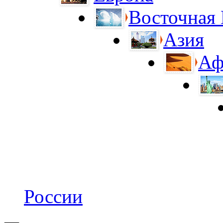
Восточная
Азия
Аф
России