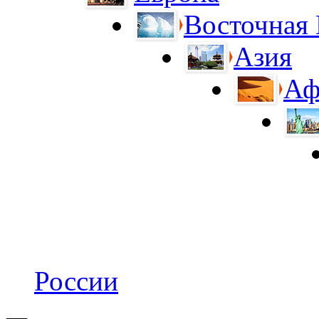
Восточная
Азия
Аф
России