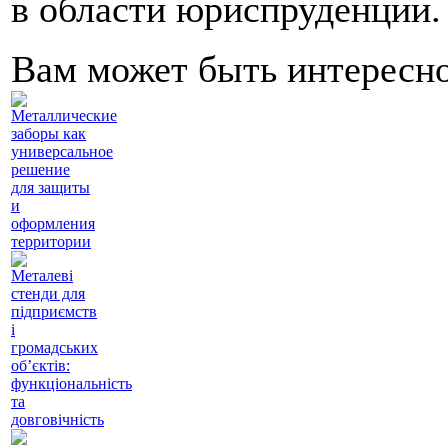
в области юриспруденции.
Вам может быть интересн
Металлические
заборы как
универсальное
решение
для защиты
и
оформления
территории
Металеві
стенди для
підприємств
і
громадських
об’єктів:
функціональність
та
довговічність