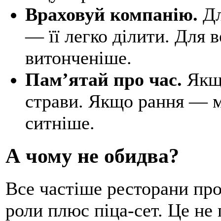
Враховуй компанію.
Дл
— її легко ділити. Для 
витонченіше.
Пам’ятай про час.
Якщо
страви. Якщо рання — м
ситніше.
А чому не обидва?
Все частіше ресторани пр
роли плюс піца-сет. Це не 