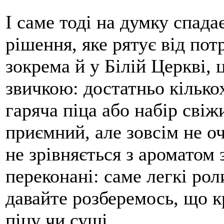
І саме тоді на думку спада
рішення, яке рятує від пот
зокрема й у Білій Церкві,
звичкою: достатньо кількох
гаряча піца або набір свіж
приємний, але зовсім не о
не зрівняється з ароматом 
переконані: саме легкі ро
давайте розберемось, що 
піцу чи суші.