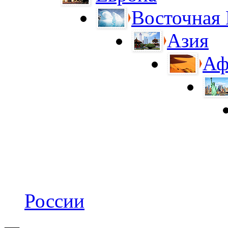
Восточная
Азия
Аф
России