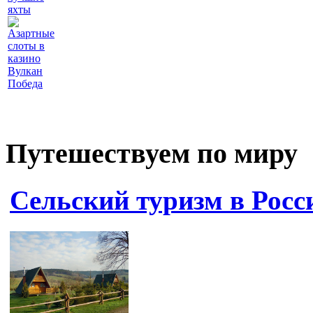
яхты
Азартные
слоты в
казино
Вулкан
Победа
Путешествуем по миру
Сельский туризм в Росс