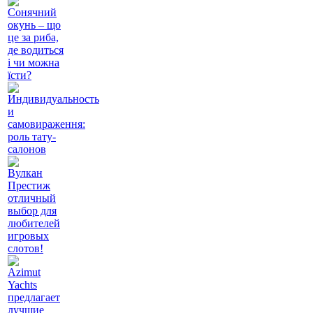
Сонячний
окунь – що
це за риба,
де водиться
і чи можна
їсти?
Индивидуальность
и
самовираження:
роль тату-
салонов
Вулкан
Престиж
отличный
выбор для
любителей
игровых
слотов!
Azimut
Yachts
предлагает
лучшие