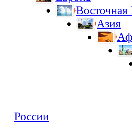
Восточная
Азия
Аф
России