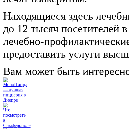
Находящиеся здесь лечебн
до 12 тысяч посетителей в
лечебно-профилактические
предоставить услуги высш
Вам может быть интересн
MonoПицца
— лучшая
пиццерия в
Днепре
Что
посмотреть
в
Симферополе