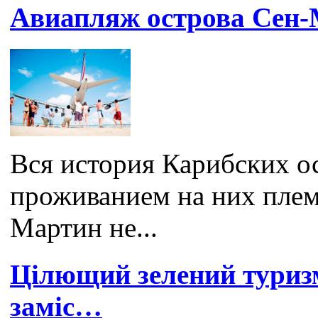
Авиапляж острова Сен
Вся история Карибских ос
проживанием на них плем
Мартин не...
Цілющий зелений туризм
заміс…