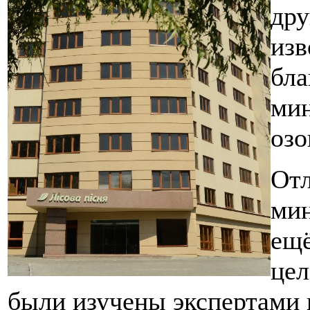
дру
изв
бла
мин
озо
Отл
мин
ещё
цел
были изучены экспертами