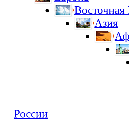
Восточная
Азия
Аф
России