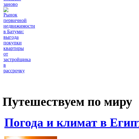
заново
Рынок
первичной
недвижимости
в Батуми:
выгода
покупки
квартиры
от
застройщика
в
рассрочку
Путешествуем по миру
Погода и климат в Егип