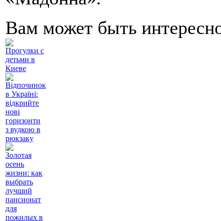
Вам может быть интересн
Прогулки с
детьми в
Киеве
Відпочинок
в Україні:
відкрийте
нові
горизонти
з вудкою в
рюкзаку
Золотая
осень
жизни: как
выбрать
лучший
пансионат
для
пожилых в