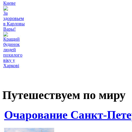
Киеве
За
здоровьем
в Карловы
Вары!
Кращий
будинок
людей
похилого
віку у
Харкові
Путешествуем по миру
Очарование Санкт-Пете