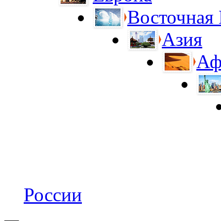
Восточная
Азия
Аф
России