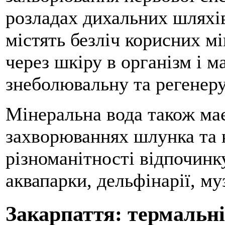
розладах дихальних шляхів
містять безліч корисних м
через шкіру в організм і м
знеболювальну та регенер
Мінеральна вода також ма
захворюваннях шлунка та 
різноманітності відпочинк
аквапарки, дельфінарії, му
Закарпаття: термальн