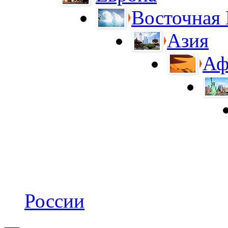
Восточная
Азия
Аф
России