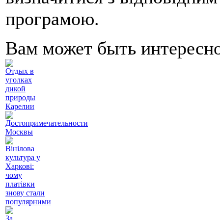
програмою.
Вам может быть интересн
Отдых в
уголках
дикой
природы
Карелии
Достопримечательности
Москвы
Вінілова
культура у
Харкові:
чому
платівки
знову стали
популярними
За