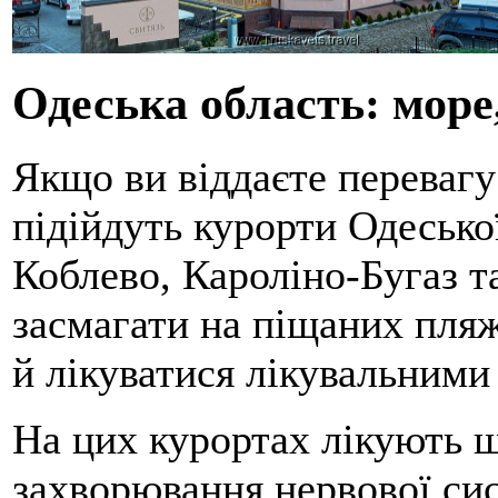
Одеська область: море,
Якщо ви віддаєте перевагу
підійдуть курорти Одеської 
Коблево, Кароліно-Бугаз та
засмагати на піщаних пляж
й лікуватися лікувальними
На цих курортах лікують ш
захворювання нервової си