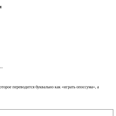
и
..
орое переводится буквально как «играть опоссума», а