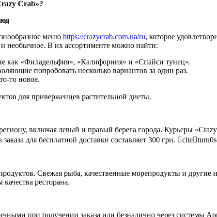
razy Crab»?
люд
разнообразное меню
https://crazycrab.com.ua/ru
, которое удовлетвор
 и необычное. В их ассортименте можно найти:
кие как «Филадельфия», «Калифорния» и «Спайси тунец».
воляющие попробовать несколько вариантов за один раз.
то-то новое.
уктов для приверженцев растительной диеты.
егиону, включая левый и правый берега города. Курьеры «Crazy 
аказа для бесплатной доставки составляет 300 грн. citeturn0
х продуктов. Свежая рыба, качественные морепродукты и другие
качества ресторана.
чными при получении заказа или безналично через системы Apple