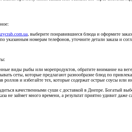
ное:
azycrab.com.ua
, выберите понравившиеся блюда и оформите заказ 
по указанным номерам телефонов, уточните детали заказа и согл
ты:
енные виды рыбы или морепродуктов, обратите внимание на вег
ывать сеты, которые предлагают разнообразие блюд по привлека
тав роллов и избегайте тех, которые содержат острые соусы или 
адиться качественными суши с доставкой в Днепре. Богатый выбо
за не займет много времени, а результат приятно удивит даже 