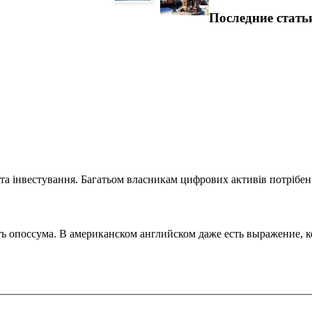
Последние стать
та інвестування. Багатьом власникам цифрових активів потрібен.
поссума. В американском английском даже есть выражение, кот