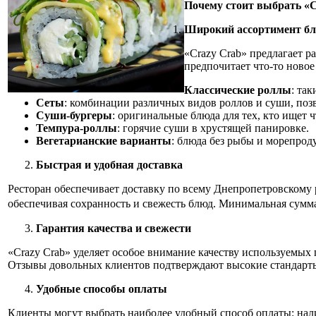
Почему стоит выбрать «C
Широкий ассортимент б
«Crazy Crab» предлагает 
предпочитает что-то новое
Классические роллы
: та
Сеты
: комбинации различных видов роллов и суши, поз
Суши-бургеры
: оригинальные блюда для тех, кто ищет ч
Темпура-роллы
: горячие суши в хрустящей панировке.
Вегетарианские варианты
: блюда без рыбы и морепрод
Быстрая и удобная доставка
Ресторан обеспечивает доставку по всему Днепропетровскому р
обеспечивая сохранность и свежесть блюд. Минимальная сумма з
Гарантия качества и свежести
«Crazy Crab» уделяет особое внимание качеству используемы
Отзывы довольных клиентов подтверждают высокие стандарты 
Удобные способы оплаты
Клиенты могут выбрать наиболее удобный способ оплаты: нали