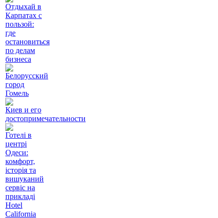
Отдыхай в
Карпатах с
пользой:
где
остановиться
по делам
бизнеса
Белорусский
город
Гомель
Киев и его
достопримечательности
Готелі в
центрі
Одеси:
комфорт,
історія та
вишуканий
сервіс на
прикладі
Hotel
California