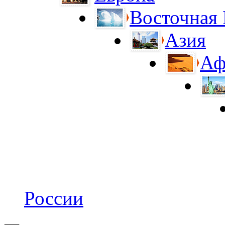
Восточная
Азия
Аф
России