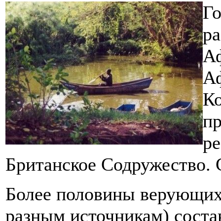
Го
ра
Аф
Аф
Ко
пр
ре
Британское Содружество. 
Более половины верующих 
разным источникам) соста