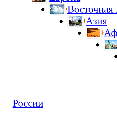
Восточная
Азия
Аф
России