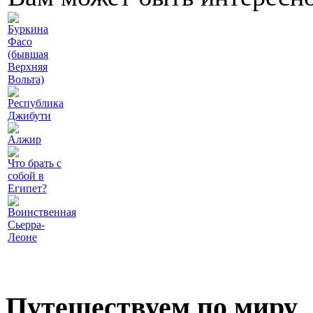
Буркина
Фасо
(бывшая
Верхняя
Вольта)
Республика
Джибути
Алжир
Что брать с
собой в
Египет?
Воинственная
Сьерра-
Леоне
Путешествуем по миру