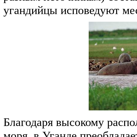
угандийцы исповедуют ме
Благодаря высокому распо
моря, в Уганде преоблада