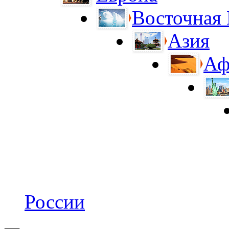
Восточная
Азия
Аф
России