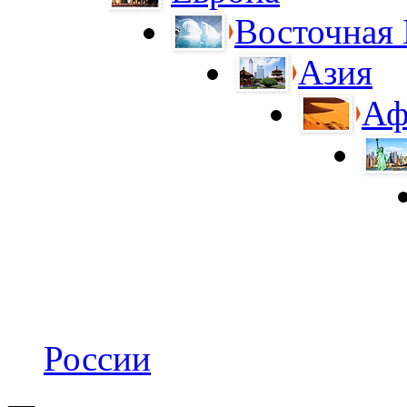
Восточная
Азия
Аф
России