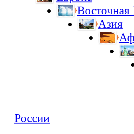
Восточная
Азия
Аф
России