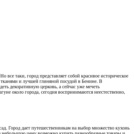
 Но все таки, город представляет собой красивое историческое
 тканями и лучшей глиняной посудой в Бенине. В
деть декоративную церковь, а сейчас уже мечеть
гуне около города, сегодня воспринимаются неестественно,
сад. Город дает путешественникам на выбор множество кухонь
лне небольшую цену возможно купить разнообразные товары и