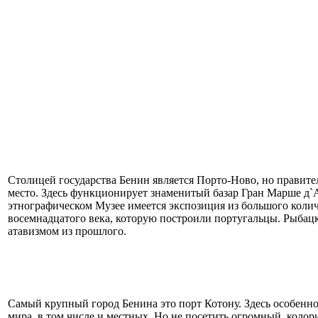
Столицей государства Бенин является Порто-Ново, но правитель
место. Здесь функционирует знаменитый базар Гран Марше д`А
этнографическом Музее имеется экспозиция из большого количе
восемнадцатого века, которую построили португальцы. Рыбацк
атавизмом из прошлого.
Самый крупный город Бенина это порт Котону. Здесь особенн
мира, в том числе и местных. Но не посетить огромный, коло