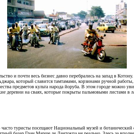
ство и почти весь бизнес давно перебрались на запад в Котону.
джара, который славится тамтамами, корзинами ручной работы,
ства предметов культа народа йоруба. В этом городе можно уви
ие деревни на сваях, которые покрыты пальмовыми листами в ла
о часто туристы посещают Национальный музей и ботанический 
ритный базар Гран Марше де Дантокпа не реально. Здесь за впо