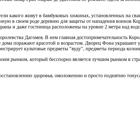
ители какого живут в бамбуковых хижинах, установленных на сваи
енную в своем роде деревню для защиты от нападения воинов Ко
тораны и даже гостиница расположены на уровне 2 метра над вод
королевства Дагомея. В нем главная достопримечательность Кор
ие дома поражают красотой и возрастом. Дворец Фона украшаю
монстрирует культовые предметы "вуду", предметы периода коло
 своим рынком, который бесспорно является лучшим рынком в стр
осстановлению здоровья, омоложению и просто поднятию тонуса