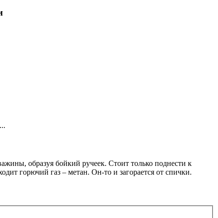
и
..
важины, образуя бойкий ручеек. Стоит только поднести к
одит горючий газ – метан. Он-то и загорается от спички.