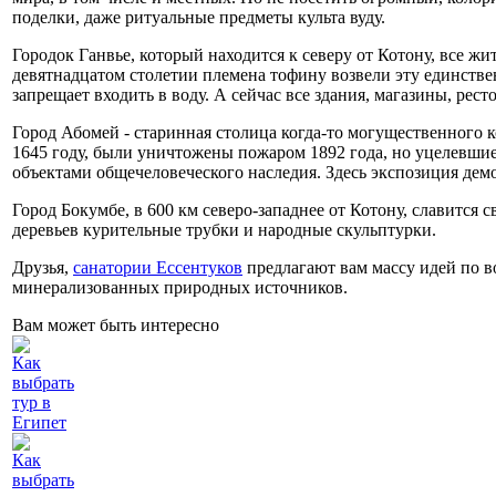
поделки, даже ритуальные предметы культа вуду.
Городок Ганвье, который находится к северу от Котону, все ж
девятнадцатом столетии племена тофину возвели эту единств
запрещает входить в воду. А сейчас все здания, магазины, рес
Город Абомей - старинная столица когда-то могущественного 
1645 году, были уничтожены пожаром 1892 года, но уцелевш
объектами общечеловеческого наследия. Здесь экспозиция де
Город Бокумбе, в 600 км северо-западнее от Котону, славится
деревьев курительные трубки и народные скульптурки.
Друзья,
санатории Ессентуков
предлагают вам массу идей по в
минерализованных природных источников.
Вам может быть интересно
Как
выбрать
тур в
Египет
Как
выбрать