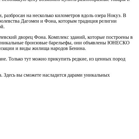
, разбросан на несколько километров вдоль озера Нокуэ. В
ролевства Дагомеи и Фона, которым традиция религии
ой.
олевский дворец Фона. Комплекс зданий, которые построены в
т уникальные бронзовые барельефы, они объявлены ЮНЕСКО
низации и виды жилища народов Бенина.
ане. Только тут можно прикупить редкие, из ценных пород
. Здесь вы сможете насладится дарами уникальных