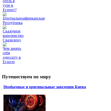
отель в
туре в
Египет?
Центральноафриканская
Республика
Сказочное
королевство
Свазиленд
Чем занять
себя
одесситу в
Египте
Путешествуем по миру
Необычные и оригинальные заведения Киева