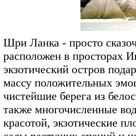
Шри Ланка - просто сказо
расположен в просторах И
экзотический остров пода
массу положительных эмоц
чистейшие берега из белос
также многочисленные во
красотой, экзотические пл
сады растущих специй и ц