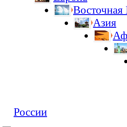
Восточная
Азия
Аф
России