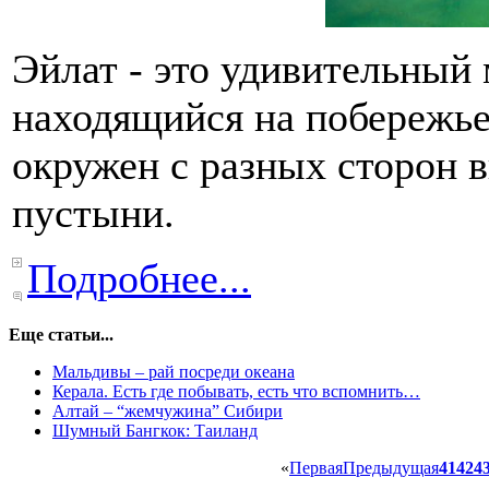
Эйлат
- это удивительный 
находящийся на побережье
окружен с разных сторон 
пустыни.
Подробнее...
Еще статьи...
Мальдивы – рай посреди океана
Керала. Есть где побывать, есть что вспомнить…
Алтай – “жемчужина” Сибири
Шумный Бангкок: Таиланд
«
Первая
Предыдущая
41
42
4