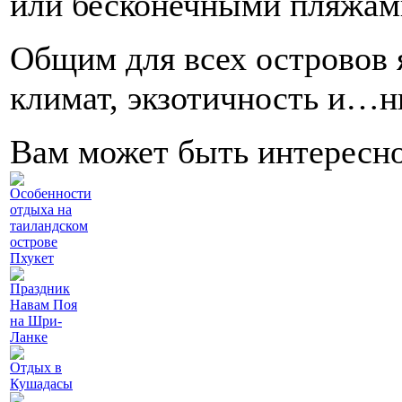
или бесконечными пляжам
Общим для всех островов 
климат, экзотичность и…н
Вам может быть интересн
Особенности
отдыха на
таиландском
острове
Пхукет
Праздник
Навам Поя
на Шри-
Ланке
Отдых в
Кушадасы