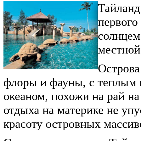
Тайланд 
первого
солнцем
местной
Острова
флоры и фауны, с теплым
океаном, похожи на рай н
отдыха на материке не уп
красоту островных массив