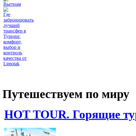
Вьетнам
Где
забронировать
лучший
трансфер в
Турции:
комфорт,
выбор и
контроль
качества от
Limotak
Путешествуем по миру
HOT TOUR. Горящие ту