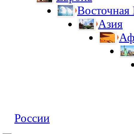
Восточная
Азия
Аф
России