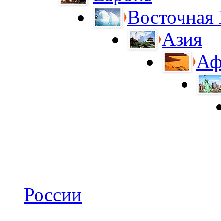
Восточная
Азия
Аф
России