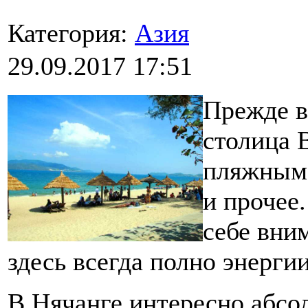
Категория:
Азия
29.09.2017 17:51
Прежде вс
столица 
пляжным,
и прочее.
себе вни
здесь всегда полно энергии
В Нячанге интересно абсол