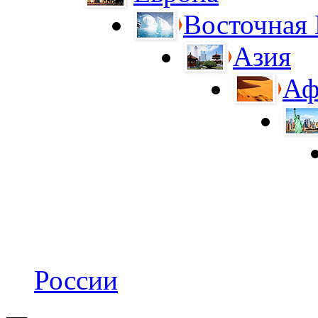
Восточная
Азия
Аф
России