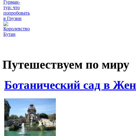
Гурман-
тур: что
попробовать
в Грузии
Королевство
Бутан
Путешествуем по миру
Ботанический сад в Жен