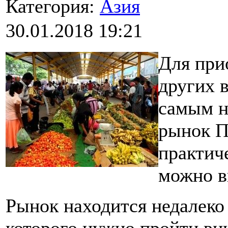
Категория:
Азия
30.01.2018 19:21
Для при
других 
самым н
рынок П
практич
можно в
Рынок находится недалеко 