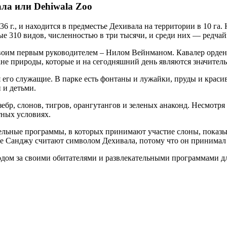
ла или Dehiwala Zoo
36 г., и находится в предместье Дехивала на территории в 10 га
е 310 видов, численностью в три тысячи, и среди них — редча
своим первым руководителем – Нилом Вейнманом. Кавалер орде
не природы, которые и на сегодняшний день являются значител
 его служащие. В парке есть фонтаны и лужайки, пруды и красив
 и детьми.
ебр, слонов, тигров, орангутангов и зеленых анаконд. Несмотря 
тных условиях.
тельные программы, в которых принимают участие слоны, показы
е Санджу считают символом Дехивала, потому что он принимал 
ом за своими обитателями и развлекательными программами дл