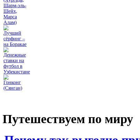
Шарм-эль-
Шейх,
Марса
Алам)
Лучший
сёрфинг –
на Боракае
Денежные
ставки на
футбол в
Узбекистане
Гонконг
(Сянган)
Путешествуем по миру
Почему так выгодно пр