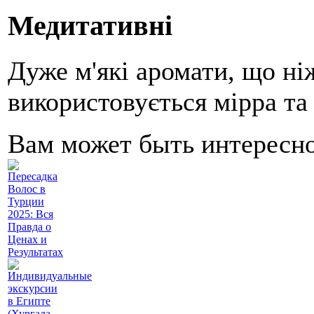
Медитативні
Дуже м'які аромати, що ні
використовується мірра та
Вам может быть интересн
Пересадка
Волос в
Турции
2025: Вся
Правда о
Ценах и
Результатах
Индивидуальные
экскурсии
в Египте
(Хургада,