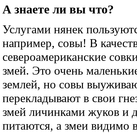
А знаете ли вы что?
Услугами нянек пользуютс
например, совы! В качест
североамериканские совк
змей. Это очень маленьки
землей, но совы выуживаю
перекладывают в свои гне
змей личинками жуков и 
питаются, а змеи видимо 