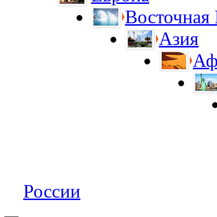
Восточная
Азия
Аф
России