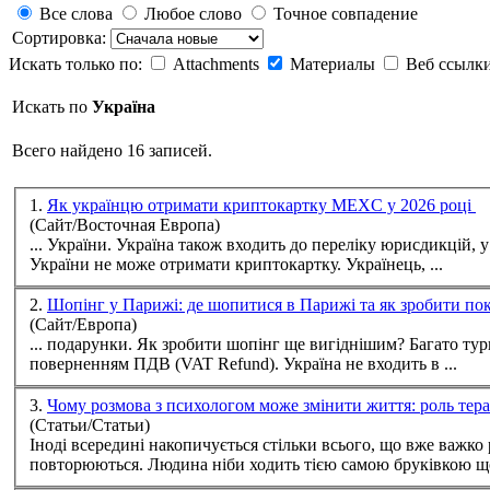
Все слова
Любое слово
Точное совпадение
Сортировка:
Искать только по:
Attachments
Материалы
Веб ссылк
Искать по
Україна
Всего найдено 16 записей.
1.
Як українцю отримати криптокартку MEXC у 2026 році
(Сайт/Восточная Европа)
... України.
Україна
також входить до переліку юрисдикцій, у яких недоступні 
України не може отримати криптокартку. Українець, ...
2.
Шопінг у Парижі: де шопитися в Парижі та як зробити п
(Сайт/Европа)
... подарунки. Як зробити шопінг ще вигіднішим? Багато туристів з України знають про сезонні знижки, але не всі користуються ще однією можливістю -
поверненням ПДВ (VAT Refund).
Україна
не входить в ...
3.
Чому розмова з психологом може змінити життя: роль тер
(Статьи/Статьи)
Іноді всередині накопичується стільки всього, що вже важко р
повторюються. Людина ніби ходить тією самою бруківкою що