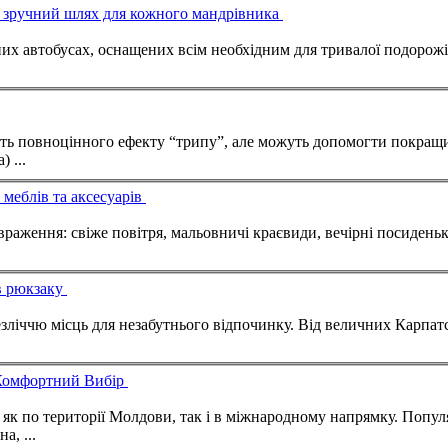
 – зручний шлях для кожного мандрівника
их автобусах, оснащених всім необхідним для тривалої подорожі
ають повноцінного ефекту “трипу”, але можуть допомогти покращ
а
) ...
меблів та аксесуарів
враження: свіже повітря, мальовничі краєвиди, вечірні посидень
 в рюкзаку
зліччю місць для незабутнього відпочинку. Від величних Карпатс
і Комфортний Вибір
а, ...