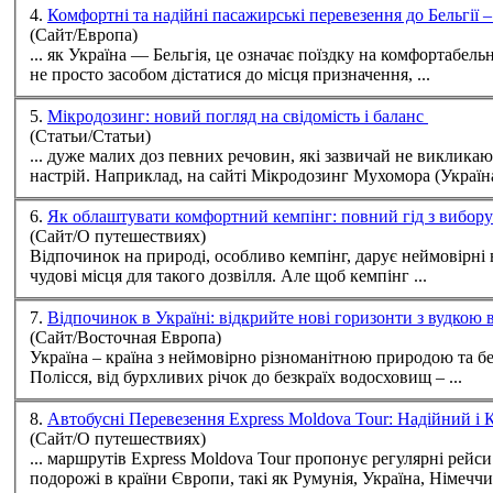
4.
Комфортні та надійні пасажирські перевезення до Бельгії
(Сайт/Европа)
... як
Україна
— Бельгія, це означає поїздку на комфортабельн
не просто засобом дістатися до місця призначення, ...
5.
Мікродозинг: новий погляд на свідомість і баланс
(Статьи/Статьи)
... дуже малих доз певних речовин, які зазвичай не виклик
настрій. Наприклад, на сайті Мікродозинг Мухомора (
Україн
6.
Як облаштувати комфортний кемпінг: повний гід з вибору 
(Сайт/О путешествиях)
Відпочинок на природі, особливо кемпінг, дарує неймовірні 
чудові місця для такого дозвілля. Але щоб кемпінг ...
7.
Відпочинок в Україні: відкрийте нові горизонти з вудкою
(Сайт/Восточная Европа)
Україна
– країна з неймовірно різноманітною природою та бе
Полісся, від бурхливих річок до безкраїх водосховищ – ...
8.
Автобуснi Перевезення Express Moldova Tour: Надійний 
(Сайт/О путешествиях)
... маршрутів Express Moldova Tour пропонує регулярні рейси як по території Молдови, так і в міжнародному напрямку. Популярні маршрути включають
подорожі в країни Європи, такі як Румунія,
Україна
, Німеччин