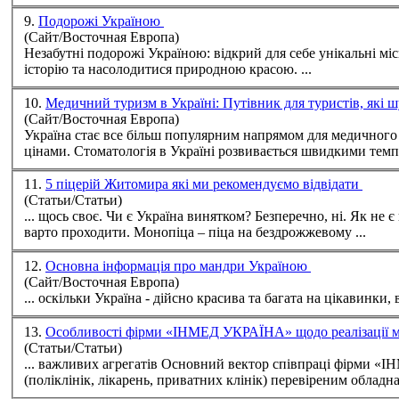
9.
Подорожі Україною
(Сайт/Восточная Европа)
Незабутні подорожі Україною: відкрий для себе унікальні мі
історію та насолодитися природною красою. ...
10.
Медичний туризм в Україні: Путівник для туристів, які 
(Сайт/Восточная Европа)
Україна
стає все більш популярним напрямом для медичного т
цінами. Стоматологія в Україні розвивається швидкими темпа
11.
5 піцерій Житомира які ми рекомендуємо відвідати
(Статьи/Статьи)
... щось своє. Чи є
Україна
винятком? Безперечно, ні. Як не є 
варто проходити. Монопіца – піца на бездрожжевому ...
12.
Основна інформація про мандри Україною
(Сайт/Восточная Европа)
... оскільки
Україна
- дійсно красива та багата на цікавинки, 
13.
Особливості фірми «ІНМЕД УКРАЇНА» щодо реалізації 
(Статьи/Статьи)
... важливих агрегатів Основний вектор співпраці фірм
(поліклінік, лікарень, приватних клінік) перевіреним обладна