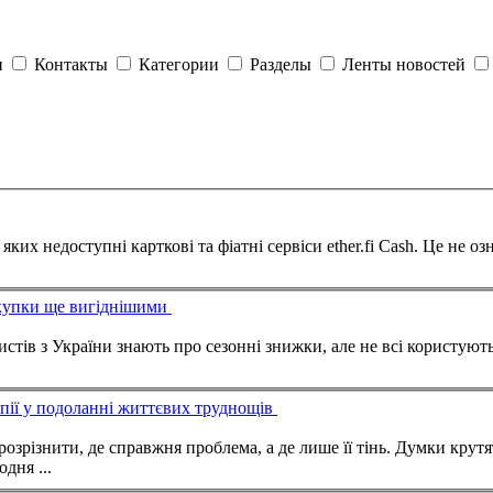
и
Контакты
Категории
Разделы
Ленты новостей
карткові та фіатні сервіси ether.fi Cash. Це не означає, що жоден громадянин
окупки ще вигіднішими
апії у подоланні життєвих труднощів
озрізнити, де справжня проблема, а де лише її тінь. Думки крутя
дня ...