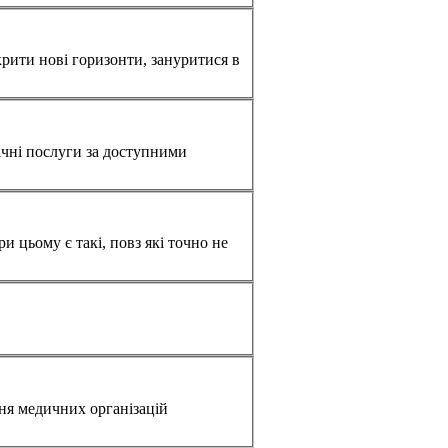
крити нові горизонти, зануритися в
ічні послуги за доступними
и цьому є такі, повз які точно не
ння медичних організацій