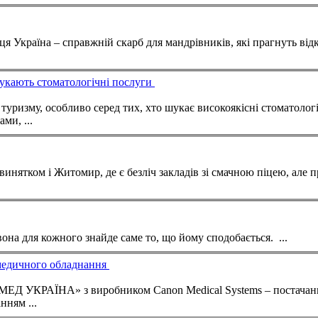
сця
Україна
– справжній скарб для мандрівників, які прагнуть від
шукають стоматологічні послуги
уризму, особливо серед тих, хто шукає високоякісні стоматолог
ми, ...
винятком і Житомир, де є безліч закладів зі смачною піцею, але пр
вона для кожного знайде саме то, що йому сподобається. ...
медичного обладнання
и «ІНМЕД
УКРАЇНА
» з виробником Canon Medical Systems – постача
нням ...